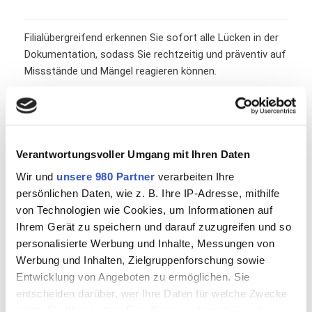
Filialübergreifend erkennen Sie sofort alle Lücken in der
Dokumentation, sodass Sie rechtzeitig und präventiv auf
Missstände und Mängel reagieren können.
Sicherheit
Verantwortungsvoller Umgang mit Ihren Daten
Ihre Dokumentationen sind DSGVO-konform und 24/7
Wir und
unsere 980 Partner
verarbeiten Ihre
abrufbar in Rechenzentren in Deutschland archiviert. Die
persönlichen Daten, wie z. B. Ihre IP-Adresse, mithilfe
flowtify Software ist EU VO 852/2004 konform und
von Technologien wie Cookies, um Informationen auf
durch den BVLK (Bundesverband der
Ihrem Gerät zu speichern und darauf zuzugreifen und so
Lebensmittelkontrolleure e.V.) anerkannt.
personalisierte Werbung und Inhalte, Messungen von
Werbung und Inhalten, Zielgruppenforschung sowie
Entwicklung von Angeboten zu ermöglichen. Sie
entscheiden darüber, wer Ihre Daten für welche Zwecke
nutzt. Sie können Ihre Einwilligung jederzeit über die