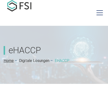
eHACCP
Home
–
Digitale Lösungen
–
EHACCP