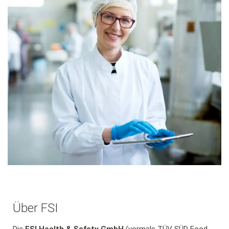
Über FSI
Die
FSI Health & Safety GmbH
(vormals TÜV SÜD Food