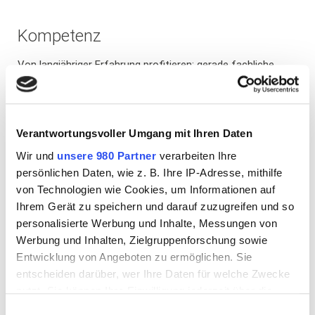
Kompetenz
Von langjähriger Erfahrung profitieren: gerade fachliche
Kompetenz entsteht nicht über Nacht. In nahezu 50 Jahren
haben wir einen umfassenden Erfahrungsschatz aufgebaut,
welcher sich stetig weiter entwickelt.
Verantwortungsvoller Umgang mit Ihren Daten
Mehr erfahren
Wir und
unsere 980 Partner
verarbeiten Ihre
persönlichen Daten, wie z. B. Ihre IP-Adresse, mithilfe
von Technologien wie Cookies, um Informationen auf
Ihrem Gerät zu speichern und darauf zuzugreifen und so
personalisierte Werbung und Inhalte, Messungen von
Werbung und Inhalten, Zielgruppenforschung sowie
Entwicklung von Angeboten zu ermöglichen. Sie
entscheiden darüber, wer Ihre Daten für welche Zwecke
nutzt. Sie können Ihre Einwilligung jederzeit über die
Cookie-Erklärung oder durch Klicken auf das Privacy
Einwilligungsauswahl