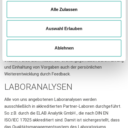
Für unsere Audits setzen wir nur qualifizierte, kompetente und
weiteren Daten zusammen, die Sie ihnen bereitgestellt
sorgfältig auf die Aufgabe eingearbeitete Fachkräfte ein.
Alle Zulassen
haben oder die sie im Rahmen Ihrer Nutzung der Dienste
Unsere Auditoren haben einen branchenspezifischen
gesammelt haben.
Hintergrund und sind als Oecotrophologen,
Lebensmitteltechniker, Hygienetechniker o.ä. ausgebildet.
Auswahl Erlauben
Aufbauend auf entsprechender Berufserfahrung werden Sie
zur Auditorentätigkeit weitergebildet.
Ablehnen
Zur Qualitätssicherung haben wir ein internes Monitoring
etabliert. Dies dient neben der ordnungsgemäßen Durchführung
und Einhaltung von Vorgaben auch der persönlichen
Weiterentwicklung durch Feedback.
LABORANALYSEN
Alle von uns angebotenen Laboranalysen werden
ausschließlich in akkreditierten
Partner-
Laboren durchgeführt.
So z.B. durch die ELAB Analytik GmbH
, die
nach DIN EN
ISO/IEC 17025 akkreditiert
sind
. Damit ist sichergestellt, dass
das Qualitätsmanagementsystem des Laboratoriums