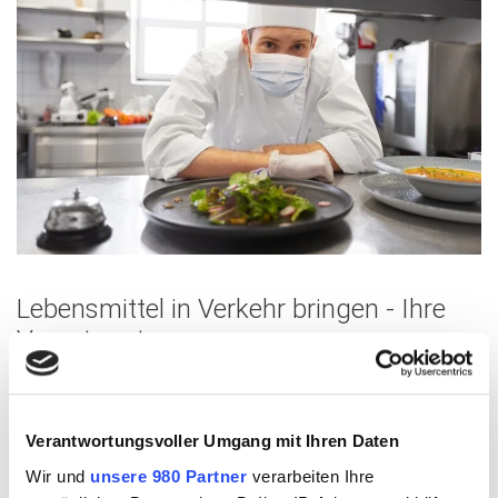
Lebensmittel in Verkehr bringen - Ihre
Verantwortung
Egal, wie Sie Lebensmittel in Verkehr bringen. Ob in
Gastronomie, Kantine, Klinik, Seniorenheim, Hotellerie, dem
Lebensmittelhandel oder auch über Auslieferung von
Verantwortungsvoller Umgang mit Ihren Daten
Lebensmitteln im Fernabsatz, also z. B. beim Online
Wir und
unsere 980 Partner
verarbeiten Ihre
Lieferservice. Sie sind als Unternehmer verantwortlich, dass